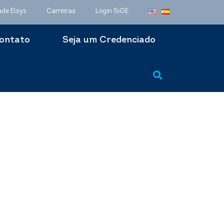
ade Elsys
Carreiras
Login SiGE
ontato
Seja um Credenciado