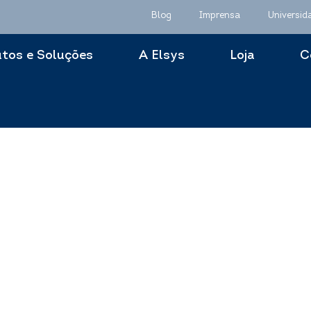
Blog
Imprensa
Universid
tos e Soluções
A Elsys
Loja
C