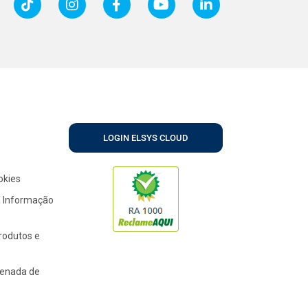
LOGIN ELSYS CLOUD
okies
a Informação
Produtos e
denada de