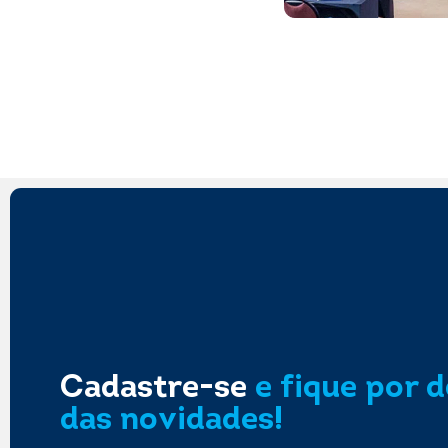
Cadastre-se
e fique por 
das novidades!