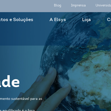
Blog
Imprensa
Universid
tos e Soluções
A Elsys
Loja
C
ade
mento sustentável para as
a equilibrada é o foco