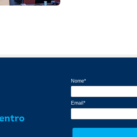
Nome*
Email*
dentro