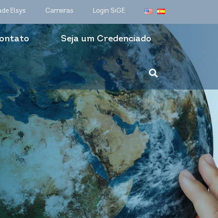
ade Elsys
Carreiras
Login SiGE
ontato
Seja um Credenciado