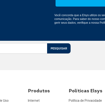
Você concorda que a Elsys utilize os 
comunicação
. Para saber do nosso co
gerir seus dados, verifique a nossa
Polí
PESQUISAR
Produtos
Políticas Elsys
de Uso
Internet
Política de Privacidade