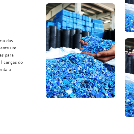
uma das
emente um
as para
 licenças do
enta a