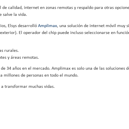
l de calidad, internet en zonas remotas y respaldo para otras opcio
 salve la vida.
ios, Elsys desarrolló
Amplimax
, una solución de internet móvil muy s
 exterior). El operador del chip puede incluso seleccionarse en func
s rurales.
tes y áreas remotas.
s de 34 años en el mercado. Amplimax es solo una de las soluciones d
a millones de personas en todo el mundo.
r a transformar muchas vidas.