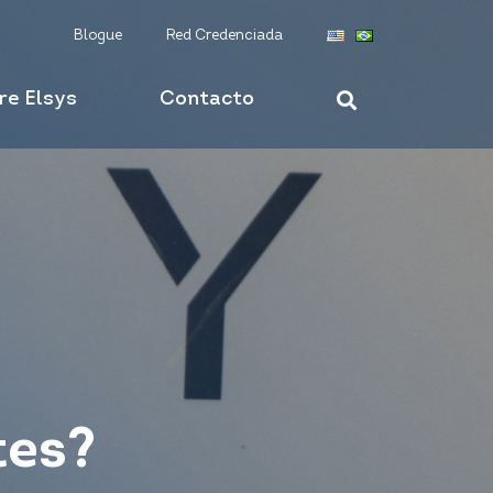
Blogue
Red Credenciada
re Elsys
Contacto
tes?