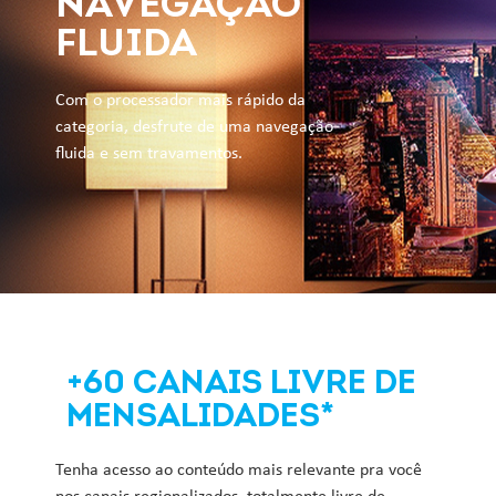
NAVEGAÇÃO
FLUIDA
Com o processador mais rápido da
categoria, desfrute de uma navegação
fluida e sem travamentos.
+60 CANAIS LIVRE DE
MENSALIDADES*
Tenha acesso ao conteúdo mais relevante pra você