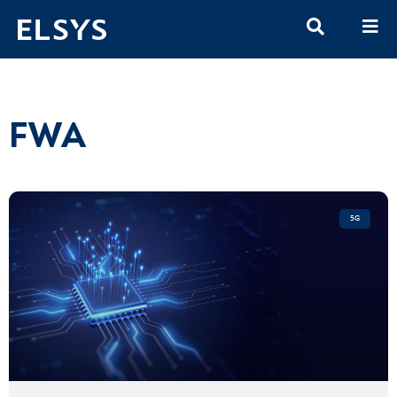
FWA
5G