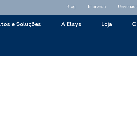
Blog
Imprensa
Universid
tos e Soluções
A Elsys
Loja
C