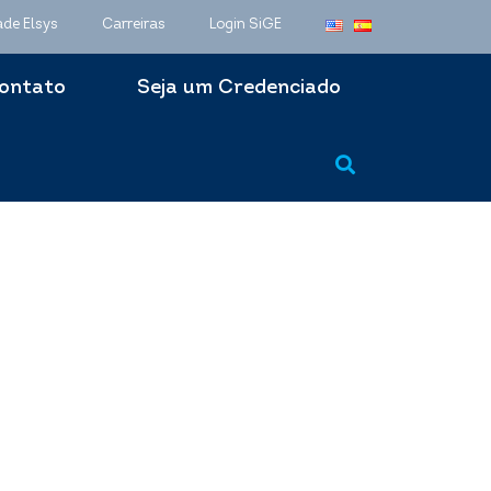
ade Elsys
Carreiras
Login SiGE
ontato
Seja um Credenciado