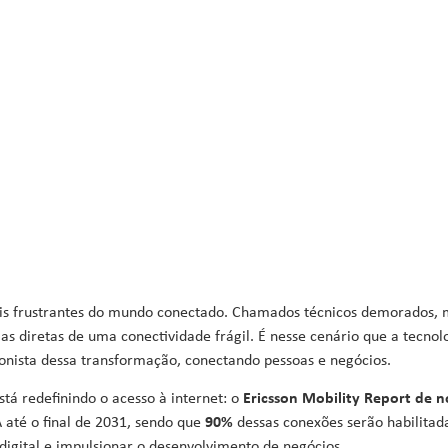
eça o FWA
mais frustrantes do mundo conectado. Chamados técnicos demorados
as diretas de uma conectividade frágil.
É nesse cenário que a tecnol
nista dessa transformação, conectando pessoas e negócios
.
tá redefinindo o acesso à internet: o
Ericsson Mobility Report de 
até o final de 2031, sendo que
90%
dessas conexões serão habilitad
digital e impulsionar o desenvolvimento de negócios.