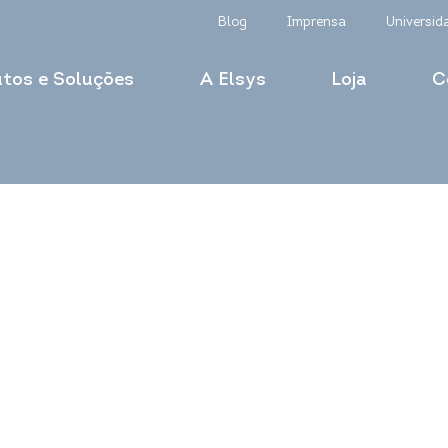
Blog
Imprensa
Universid
tos e Soluções
A Elsys
Loja
C
ai Acabar com a Fa