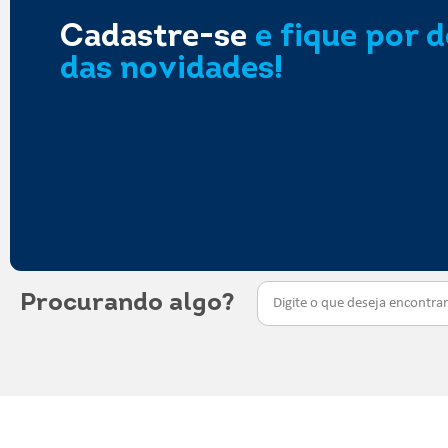
Cadastre-se
e fique por 
das novidades!
Procurando algo?