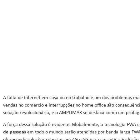
de Internet: Conh
A falta de internet em casa ou no trabalho é um dos problemas 
vendas no comércio e interrupções no home office são consequênci
solução revolucionária, e o
AMPLIMAX
se destaca como um protago
A força dessa solução é evidente. Globalmente, a tecnologia FWA es
de pessoas
em todo o mundo serão atendidas por banda larga FWA 
oferecendo soluções robustas em 4G e 5G para garantir a inclusão 