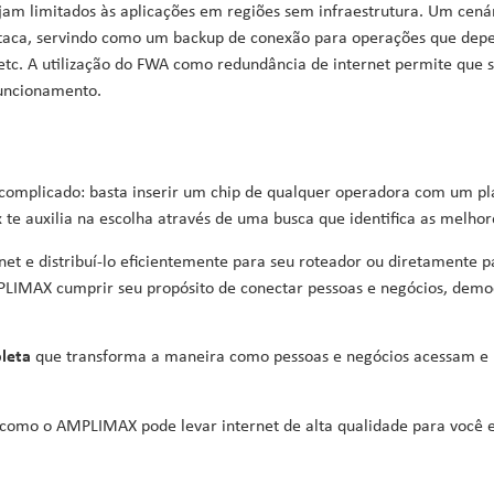
jam limitados
às
aplicações em regiões sem infraestrutura.
Um
cenár
estaca, servindo como um backup de
conexão
para opera
ções que dep
tc.
A
utilização do FWA como redundância de internet permite que
uncionamento.
mplicado: basta inserir um chip de qualquer operadora com um pl
e auxilia na escolha através de uma busca que identifica as melhore
ernet e distribuí-lo eficientemente para seu roteador ou diretament
PLIMAX cumprir seu propósito de conectar pessoas e negócios, democ
leta
que transforma a maneira como pessoas e negócios acessam e ut
a como o AMPLIMAX pode levar internet de alta qualidade para você 