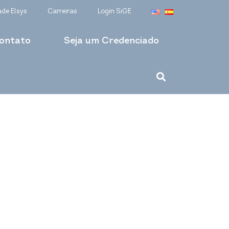
ade Elsys
Carreiras
Login SiGE
ontato
Seja um Credenciado
lta